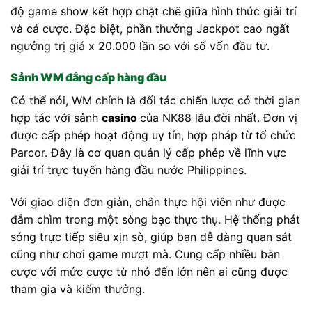
độ game show kết hợp chặt chẽ giữa hình thức giải trí
và cá cược. Đặc biệt, phần thưởng Jackpot cao ngất
ngưởng trị giá x 20.000 lần so với số vốn đầu tư.
Sảnh WM đẳng cấp hàng đầu
Có thể nói, WM chính là đối tác chiến lược có thời gian
hợp tác với sảnh
casino
của NK88
lâu đời nhất. Đơn vị
được cấp phép hoạt động uy tín, hợp pháp từ tổ chức
Parcor. Đây là cơ quan quản lý cấp phép về lĩnh vực
giải trí trực tuyến hàng đầu nước Philippines.
Với giao diện đơn giản, chân thực hội viên như được
đắm chìm trong một sòng bạc thực thụ. Hệ thống phát
sóng trực tiếp siêu xịn sò, giúp bạn dễ dàng quan sát
cũng như chơi game mượt mà. Cung cấp nhiều bàn
cược với mức cược từ nhỏ đến lớn nên ai cũng được
tham gia và kiếm thưởng.