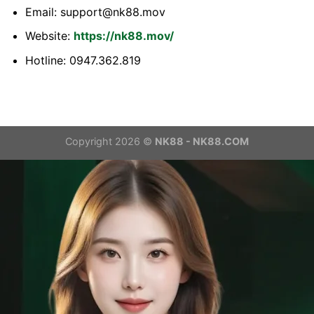
Email:
support@nk88.mov
Website:
https://nk88.mov/
Hotline: 0947.362.819
Copyright 2026 ©
NK88 - NK88.COM