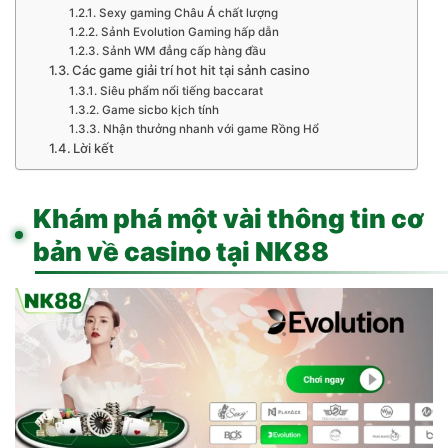
Sexy gaming Châu Á chất lượng
Sảnh Evolution Gaming hấp dẫn
Sảnh WM đẳng cấp hàng đầu
Các game giải trí hot hit tại sảnh casino
Siêu phẩm nổi tiếng baccarat
Game sicbo kịch tính
Nhận thưởng nhanh với game Rồng Hổ
Lời kết
Khám phá một vài thông tin cơ
bản về casino tại NK88