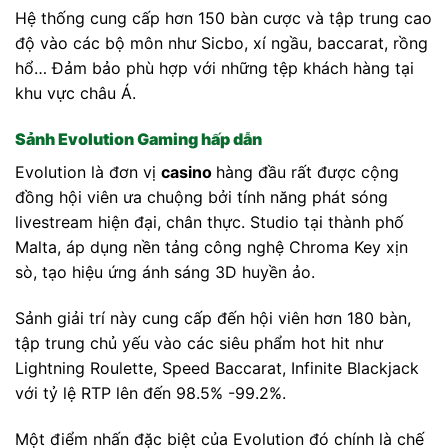
Hệ thống cung cấp hơn 150 bàn cược và tập trung cao
độ vào các bộ môn như Sicbo, xí ngầu, baccarat, rồng
hổ… Đảm bảo phù hợp với những tệp khách hàng tại
khu vực châu Á.
Sảnh Evolution Gaming hấp dẫn
Evolution là đơn vị
casino
hàng đầu rất được cộng
đồng hội viên ưa chuộng bởi tính năng phát sóng
livestream hiện đại, chân thực. Studio tại thành phố
Malta, áp dụng nền tảng công nghệ Chroma Key xịn
sò, tạo hiệu ứng ánh sáng 3D huyền ảo.
Sảnh giải trí này cung cấp đến hội viên hơn 180 bàn,
tập trung chủ yếu vào các siêu phẩm hot hit như
Lightning Roulette, Speed Baccarat, Infinite Blackjack
với tỷ lệ RTP lên đến 98.5% -99.2%.
Một điểm nhấn đặc biệt của Evolution đó chính là chế