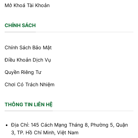
Mở Khoá Tài Khoản
CHÍNH SÁCH
Chính Sách Bảo Mật
Điều Khoản Dịch Vụ
Quyền Riêng Tư
Chơi Có Trách Nhiệm
THÔNG TIN LIÊN HỆ
Địa Chỉ: 145 Cách Mạng Tháng 8, Phường 5, Quận
3, TP. Hồ Chí Minh, Việt Nam