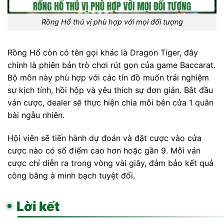
Rồng Hổ thú vị phù hợp với mọi đối tượng
Rồng Hổ còn có tên gọi khác là Dragon Tiger, đây
chính là phiên bản trò chơi rút gọn của game Baccarat.
Bộ môn này phù hợp với các tín đồ muốn trải nghiệm
sự kịch tính, hồi hộp và yêu thích sự đơn giản. Bắt đầu
ván cược, dealer sẽ thực hiện chia mỗi bên cửa 1 quân
bài ngẫu nhiên.
Hội viên sẽ tiến hành dự đoán và đặt cược vào cửa
cược nào có số điểm cao hơn hoặc gần 9. Mỗi ván
cược chỉ diễn ra trong vòng vài giây, đảm bảo kết quả
công bằng à minh bạch tuyệt đối.
Lời kết